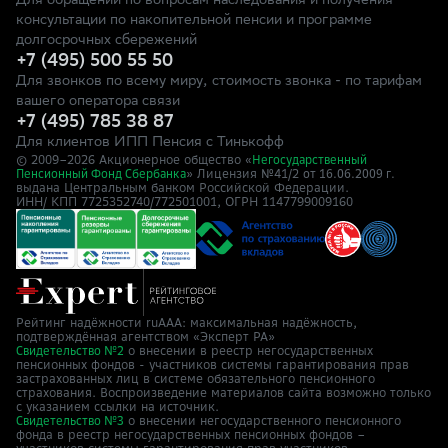
Для обращений по вопросам наследования и получения
консультации по накопительной пенсии и программе
долгосрочных сбережений
+7 (495) 500 55 50
Для звонков по всему миру, стоимость звонка - по тарифам
вашего оператора связи
+7 (495) 785 38 87
Для клиентов ИПП Пенсия с Тинькофф
© 2009–
2026
Акционерное общество «
Негосударственный
» Лицензия №41/2
Пенсионный Фонд Сбербанка
от 16.06.2009 г.
выдана Центральным банком Российской Федерации.
ИНН/ КПП 7725352740/772501001, ОГРН 1147799009160
Рейтинг надёжности ruAAA: максимальная надёжность,
подтверждённая агентством «Эксперт РА»
о внесении в реестр негосударственных
Свидетельство №2
пенсионных фондов - участников системы гарантирования прав
застрахованных лиц в системе обязательного пенсионного
страхования. Воспроизведение материалов сайта возможно только
с указанием ссылки на источник.
о внесении негосударственного пенсионного
Свидетельство №3
фонда в реестр негосударственных пенсионных фондов –