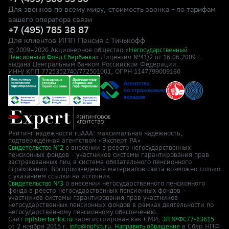
+7 (495) 500 55 50
Для звонков по всему миру, стоимость звонка - по тарифам
вашего оператора связи
+7 (495) 785 38 87
Для клиентов ИПП Пенсия с Тинькофф
© 2009–
2026
Акционерное общество «
Негосударственный
» Лицензия №41/2
Пенсионный Фонд Сбербанка
от 16.06.2009 г.
выдана Центральным банком Российской Федерации.
ИНН/ КПП 7725352740/772501001, ОГРН 1147799009160
Рейтинг надёжности ruAAA: максимальная надёжность,
подтверждённая агентством «Эксперт РА»
о внесении в реестр негосударственных
Свидетельство №2
пенсионных фондов - участников системы гарантирования прав
застрахованных лиц в системе обязательного пенсионного
страхования. Воспроизведение материалов сайта возможно только
с указанием ссылки на источник.
о внесении негосударственного пенсионного
Свидетельство №3
фонда в реестр негосударственных пенсионных фондов –
участников системы гарантирования прав участников
негосударственных пенсионных фондов в рамках деятельности по
негосударственному пенсионному обеспечению.
Сайт
зарегистрирован как СМИ,
npfsberbanka.ru
ЭЛ №ФС77-63615
от 2 ноября 2015 г.
в Cбер НПФ
info@npfsb.ru.
Направить обращение