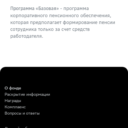
- программа
Программа «Базовая»
корпоративного пенсионного обеспечения,
которая предполагает формирование пенсии
сотрудника только за счет средств
работодателя.
О фонде
Раскрытие информации
Награды
Комплаенс
Вопросы и ответы