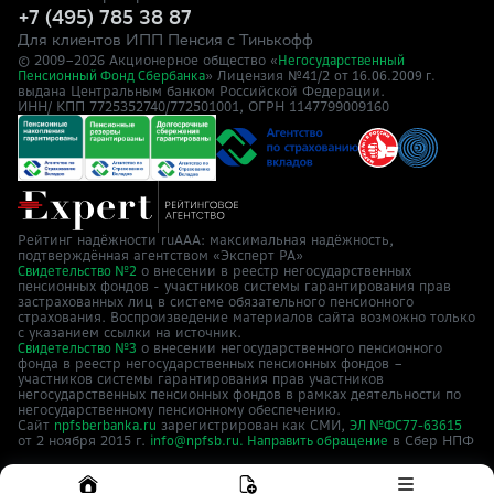
+7 (495) 785 38 87
Для клиентов ИПП Пенсия с Тинькофф
© 2009–
2026
Акционерное общество «
Негосударственный
» Лицензия №41/2
Пенсионный Фонд Сбербанка
от 16.06.2009 г.
выдана Центральным банком Российской Федерации.
ИНН/ КПП 7725352740/772501001, ОГРН 1147799009160
Рейтинг надёжности ruAAA: максимальная надёжность,
подтверждённая агентством «Эксперт РА»
о внесении в реестр негосударственных
Свидетельство №2
пенсионных фондов - участников системы гарантирования прав
застрахованных лиц в системе обязательного пенсионного
страхования. Воспроизведение материалов сайта возможно только
с указанием ссылки на источник.
о внесении негосударственного пенсионного
Свидетельство №3
фонда в реестр негосударственных пенсионных фондов –
участников системы гарантирования прав участников
негосударственных пенсионных фондов в рамках деятельности по
негосударственному пенсионному обеспечению.
Сайт
зарегистрирован как СМИ,
npfsberbanka.ru
ЭЛ №ФС77-63615
от 2 ноября 2015 г.
в Cбер НПФ
info@npfsb.ru.
Направить обращение