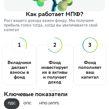
Как работает НПФ?
Рост вашего дохода важен фонду. Мы получаем
прибыль толко тогда, когда вы увеличиваете свой
капитал
1
2
3
Вкладчики
Фонд
Фонд
делают
инвестирует
пополняет
взносы в
их в активы
ваш
фонд
и получает
капитал
доход
Ключевые показатели
ПДС
ОПС
НПО (ИПП)