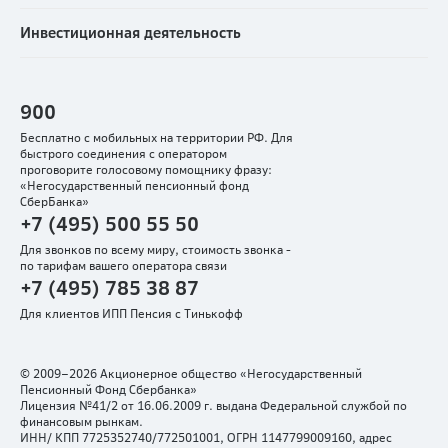
Ваши данные будут изменены в течение 4 рабочих
Информация (выписка) по счету на бумажном
Инвестиционная деятельность
дней с даты регистрации заявления в СберНПФ.
носителе будет направлена в течение 10 дней с
даты поступления заявления в Фонд.
900
Был ли ответ полезен?
Бесплатно с мобильных на территории РФ. Для
Был ли ответ полезен?
Да
Нет
быстрого соединения с оператором
проговорите голосовому помощнику фразу:
Да
Нет
«Негосударственный пенсионный фонд
СберБанка»
+7 (495) 500 55 50
Для звонков по всему миру, стоимость звонка -
по тарифам вашего оператора связи
+7 (495) 785 38 87
Для клиентов ИПП Пенсия с Тинькофф
© 2009–2026 Акционерное общество «Негосударственный
Пенсионный Фонд Сбербанка»
Лицензия №41/2 от 16.06.2009 г. выдана Федеральной службой по
финансовым рынкам.
ИНН/ КПП 7725352740/772501001, ОГРН 1147799009160, адрес