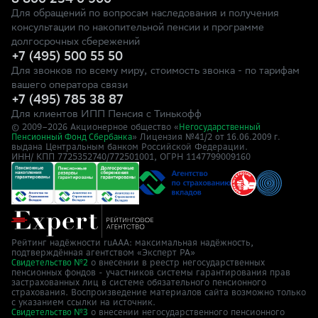
8 800 234 0 900
Для обращений по вопросам наследования и получения
консультации по накопительной пенсии и программе
долгосрочных сбережений
+7 (495) 500 55 50
Для звонков по всему миру, стоимость звонка - по тарифам
вашего оператора связи
+7 (495) 785 38 87
Для клиентов ИПП Пенсия с Тинькофф
© 2009–
2026
Акционерное общество «
Негосударственный
» Лицензия №41/2
Пенсионный Фонд Сбербанка
от 16.06.2009 г.
выдана Центральным банком Российской Федерации.
ИНН/ КПП 7725352740/772501001, ОГРН 1147799009160
Рейтинг надёжности ruAAA: максимальная надёжность,
подтверждённая агентством «Эксперт РА»
о внесении в реестр негосударственных
Свидетельство №2
пенсионных фондов - участников системы гарантирования прав
застрахованных лиц в системе обязательного пенсионного
страхования. Воспроизведение материалов сайта возможно только
с указанием ссылки на источник.
о внесении негосударственного пенсионного
Свидетельство №3