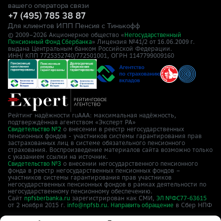
вашего оператора связи
+7 (495) 785 38 87
Для клиентов ИПП Пенсия с Тинькофф
© 2009–
2026
Акционерное общество «
Негосударственный
» Лицензия №41/2
Пенсионный Фонд Сбербанка
от 16.06.2009 г.
выдана Центральным банком Российской Федерации.
ИНН/ КПП 7725352740/772501001, ОГРН 1147799009160
Рейтинг надёжности ruAAA: максимальная надёжность,
подтверждённая агентством «Эксперт РА»
о внесении в реестр негосударственных
Свидетельство №2
пенсионных фондов - участников системы гарантирования прав
застрахованных лиц в системе обязательного пенсионного
страхования. Воспроизведение материалов сайта возможно только
с указанием ссылки на источник.
о внесении негосударственного пенсионного
Свидетельство №3
фонда в реестр негосударственных пенсионных фондов –
участников системы гарантирования прав участников
негосударственных пенсионных фондов в рамках деятельности по
негосударственному пенсионному обеспечению.
Сайт
зарегистрирован как СМИ,
npfsberbanka.ru
ЭЛ №ФС77-63615
от 2 ноября 2015 г.
в Cбер НПФ
info@npfsb.ru.
Направить обращение