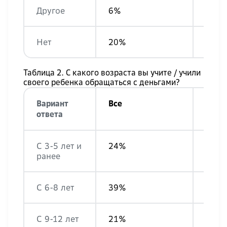
Другое
6%
6%
Нет
20%
17%
Таблица 2. С какого возраста вы учите / учили
своего ребенка обращаться с деньгами?
Вариант
Все
Жен
ответа
С 3-5 лет и
24%
26%
ранее
С 6-8 лет
39%
40%
С 9-12 лет
21%
19%