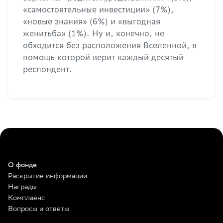
«самостоятельные инвестиции» (7%),
«новые знания» (6%) и «выгодная
женитьба» (1%). Ну и, конечно, не
обходится без расположения Вселенной, в
помощь которой верит каждый десятый
респондент.
О фонде
Раскрытие информации
Награды
Комплаенс
Вопросы и ответы