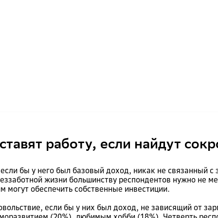
ставят работу, если найдут сок
если бы у него был базовый доход, никак не связанный с
еззаботной жизни большинству респондентов нужно не мен
м могут обеспечить собственные инвестиции.
овольствие, если бы у них был доход, не зависящий от за
моразвитием (20%), любимым хобби (18%). Четверть респ