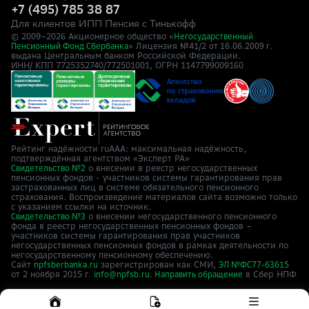
+7 (495) 785 38 87
Для клиентов ИПП Пенсия с Тинькофф
© 2009–
2026
Акционерное общество «
Негосударственный
» Лицензия №41/2
Пенсионный Фонд Сбербанка
от 16.06.2009 г.
выдана Центральным банком Российской Федерации.
ИНН/ КПП 7725352740/772501001, ОГРН 1147799009160
Рейтинг надёжности ruAAA: максимальная надёжность,
подтверждённая агентством «Эксперт РА»
о внесении в реестр негосударственных
Свидетельство №2
пенсионных фондов - участников системы гарантирования прав
застрахованных лиц в системе обязательного пенсионного
страхования. Воспроизведение материалов сайта возможно только
с указанием ссылки на источник.
о внесении негосударственного пенсионного
Свидетельство №3
фонда в реестр негосударственных пенсионных фондов –
участников системы гарантирования прав участников
негосударственных пенсионных фондов в рамках деятельности по
негосударственному пенсионному обеспечению.
Сайт
зарегистрирован как СМИ,
npfsberbanka.ru
ЭЛ №ФС77-63615
от 2 ноября 2015 г.
в Cбер НПФ
info@npfsb.ru.
Направить обращение