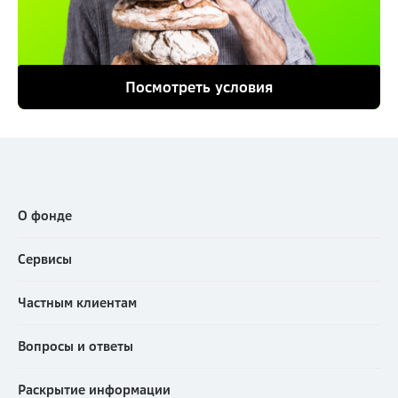
выплате выкупной (наследуемой)
суммы
(направляется заявление, подписанное
наследником, заверять это заявление не
требуется);
Посмотреть условия
• оригинал или нотариально заверенная копия
свидетельства о праве на наследство по закону
или по завещанию;
• нотариально заверенная копия паспорта
наследника;
О фонде
• нотариально заверенная копия свидетельства о
рождении
(в случае обращения
Сервисы
несовершеннолетнего наследника до 14 лет)
;
• нотариально заверенная копия паспорта
Частным клиентам
законного представителя – родителя или
опекуна
(в случае обращения
Вопросы и ответы
несовершеннолетнего наследника от 14 до 18)
;
Раскрытие информации
• оригинал или нотариально заверенная копия