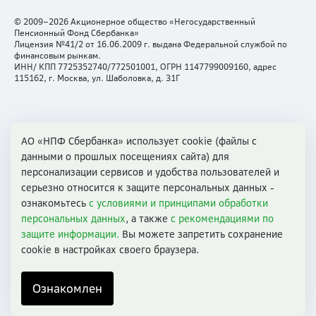
Памятка для наследников
.
© 2009–2026 Акционерное общество «Негосударственный
Внимание!
Не обращайтесь
для подачи документов
Пенсионный Фонд Сбербанка»
наследников в отделения Сбербанка, поскольку
Лицензия №41/2 от 16.06.2009 г. выдана Федеральной службой по
финансовым рынкам.
его работники
не уполномочены
оформлять и
ИНН/ КПП 7725352740/772501001, ОГРН 1147799009160, адрес
направлять в СберНПФ документы наследников.
115162, г. Москва, ул. Шаболовка, д. 31Г
Был ли ответ полезен?
Свидетельство №2
о внесении в реестр негосударственных
пенсионных фондов - участников системы гарантирования прав
АО «НПФ Сбербанка» использует cookie (файлы с
Да
Нет
застрахованных лиц в системе обязательного пенсионного
данными о прошлых посещениях сайта) для
страхования. Воспроизведение материалов сайта возможно только с
персонализации сервисов и удобства пользователей и
указанием ссылки на источник
серьезно относится к защите персональных данных -
Свидетельство №3
о внесении негосударственного пенсионного
ознакомьтесь
с условиями и принципами обработки
фонда в реестр негосударственных пенсионных фондов – участников
персональных данных
, а также
с рекомендациями по
системы гарантирования прав участников негосударственных
пенсионных фондов в рамках деятельности по негосударственному
защите информации.
Вы можете запретить сохранение
пенсионному обеспечению
cookie в настройках своего браузера.
Сайт
npfsberbanka.ru
зарегистрирован как СМИ,
ЭЛ №ФС77-63615
от
2 ноября 2015 года.
info@npfsb.ru
Ознакомлен