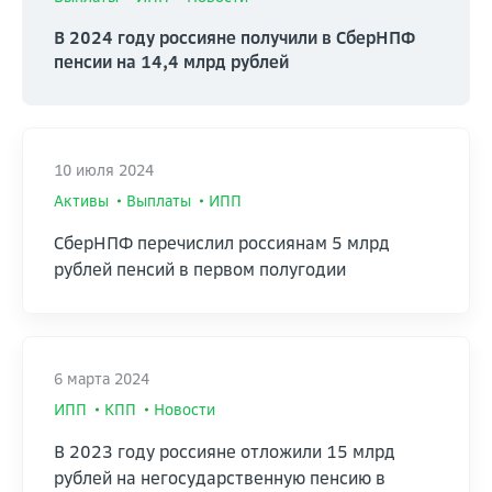
2. Получив такой запрос от нотариуса, СберНПФ в
комплекта документов.
течение 10 рабочих дней рассчитывает и
В 2024 году россияне получили в СберНПФ
направляет нотариусу сопроводительную
пенсии на 14,4 млрд рублей
информацию о размере выкупной (наследуемой)
Был ли ответ полезен?
суммы.
Да
Нет
3. После получения информации от СберНПФ,
нотариус оформляет свидетельство о праве на
10 июля 2024
наследство по закону или по завещанию, в
котором указывается:
Активы
Выплаты
ИПП
СберНПФ перечислил россиянам 5 млрд
• номер договора;
рублей пенсий в первом полугодии
• наследуемая сумма;
• наследники;
• причитающиеся им доли.
6 марта 2024
ИПП
КПП
Новости
4. Наследнику (наследникам) необходимо
обратиться в СберНПФ одним из способов,
В 2023 году россияне отложили 15 млрд
указанных ниже.
рублей на негосударственную пенсию в