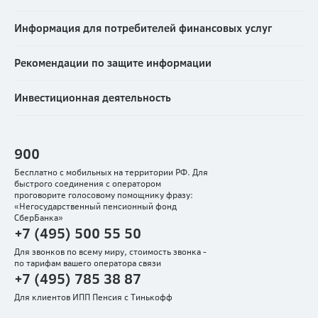
постановления об установлении опеки и
назначении опекуна/Разрешения/Согласия органа
Информация для потребителей финансовых услуг
опеки и попечительства на получение опекуном
выкупной (наследуемой) суммы
(в случае
Рекомендации по защите информации
обращения несовершеннолетнего наследника,
находящегося под опекой)
.
Инвестиционная деятельность
Внимание!
• При обращении несовершеннолетнего
наследника (не достигшего возраста
14 лет
),
900
подпись на заявлении ставится его законным
Бесплатно с мобильных на территории РФ. Для
представителем
от имени наследника
.
быстрого соединения с оператором
проговорите голосовому помощнику фразу:
• При обращении несовершеннолетнего
«Негосударственный пенсионный фонд
СберБанка»
наследника
в возрасте от 14 до 18 лет
), подписи на
+7 (495) 500 55 50
заявлении ставятся самим наследником и
законным представителем с указанием факта его
Для звонков по всему миру, стоимость звонка -
согласия.
по тарифам вашего оператора связи
+7 (495) 785 38 87
Распечатать бланк заявления
.
Для клиентов ИПП Пенсия с Тинькофф