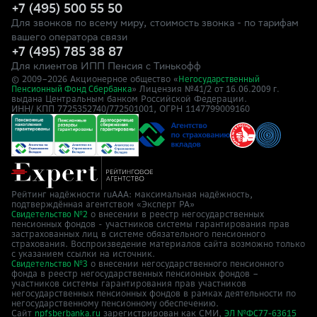
+7 (495) 500 55 50
Для звонков по всему миру, стоимость звонка - по тарифам
вашего оператора связи
+7 (495) 785 38 87
Для клиентов ИПП Пенсия с Тинькофф
© 2009–
2026
Акционерное общество «
Негосударственный
» Лицензия №41/2
Пенсионный Фонд Сбербанка
от 16.06.2009 г.
выдана Центральным банком Российской Федерации.
ИНН/ КПП 7725352740/772501001, ОГРН 1147799009160
Рейтинг надёжности ruAAA: максимальная надёжность,
подтверждённая агентством «Эксперт РА»
о внесении в реестр негосударственных
Свидетельство №2
пенсионных фондов - участников системы гарантирования прав
застрахованных лиц в системе обязательного пенсионного
страхования. Воспроизведение материалов сайта возможно только
с указанием ссылки на источник.
о внесении негосударственного пенсионного
Свидетельство №3
фонда в реестр негосударственных пенсионных фондов –
участников системы гарантирования прав участников
негосударственных пенсионных фондов в рамках деятельности по
негосударственному пенсионному обеспечению.
Сайт
зарегистрирован как СМИ,
npfsberbanka.ru
ЭЛ №ФС77-63615