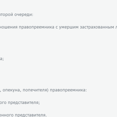
второй очереди:
тношения правопреемника с умершим застрахованным 
а;
я, опекуна, попечителя) правопреемника:
ого представителя;
онного представителя.