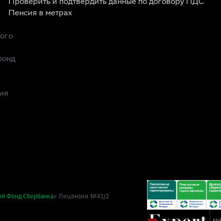
Проверить и подтвердить данные по договору ПДС
Пенсия в метрах
рого
фонд
ия
» Лицензия №41/2
ый Фонд Сбербанка