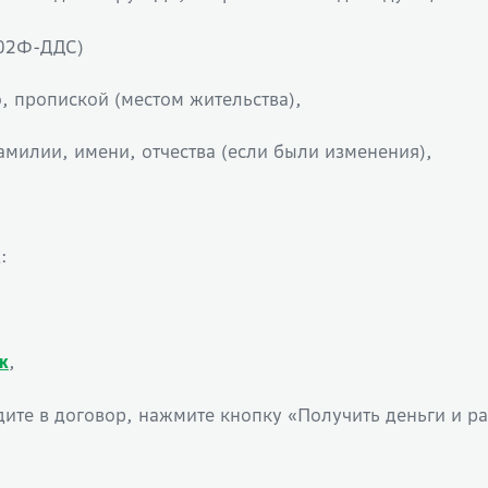
 02Ф-ДДС)
, пропиской (местом жительства),
милии, имени, отчества (если были изменения),
:
,
к
йдите в договор, нажмите кнопку «Получить деньги и р