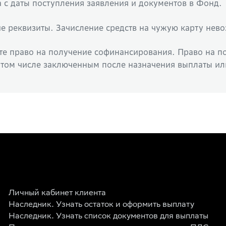
а с даты поступления заявления и документов в Фонд.
е реквизиты. Зачисление средств на чужую карту нев
те право на получение софинансирования. Право на 
 том числе заключенным после назначения выплаты ил
Личный кабинет клиента
Наследник. Узнать остаток и оформить выплату
Наследник. Узнать список документов для выплаты