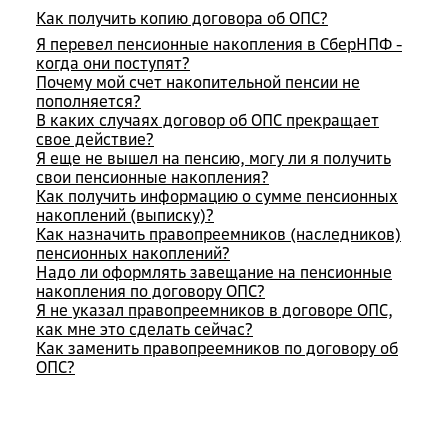
Как получить копию договора об ОПС?
Я перевел пенсионные накопления в СберНПФ -
когда они поступят?
Почему мой счет накопительной пенсии не
пополняется?
В каких случаях договор об ОПС прекращает
свое действие?
Я еще не вышел на пенсию, могу ли я получить
свои пенсионные накопления?
Как получить информацию о сумме пенсионных
накоплений (выписку)?
Как назначить правопреемников (наследников)
пенсионных накоплений?
Надо ли оформлять завещание на пенсионные
накопления по договору ОПС?
Я не указал правопреемников в договоре ОПС,
как мне это сделать сейчас?
Как заменить правопреемников по договору об
ОПС?