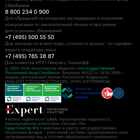
СберБанка»
8 800 234 0 900
Для обращений по вопросам наследования и получения
консультации по накопительной пенсии и программе
долгосрочных сбережений
+7 (495) 500 55 50
Для звонков по всему миру, стоимость звонка - по тарифам
вашего оператора связи
+7 (495) 785 38 87
Для клиентов ИПП Пенсия с Тинькофф
© 2009–
2026
Акционерное общество «
Негосударственный
» Лицензия №41/2
Пенсионный Фонд Сбербанка
от 16.06.2009 г.
выдана Центральным банком Российской Федерации.
ИНН/ КПП 7725352740/772501001, ОГРН 1147799009160
Рейтинг надёжности ruAAA: максимальная надёжность,
подтверждённая агентством «Эксперт РА»
о внесении в реестр негосударственных
Свидетельство №2
пенсионных фондов - участников системы гарантирования прав
застрахованных лиц в системе обязательного пенсионного