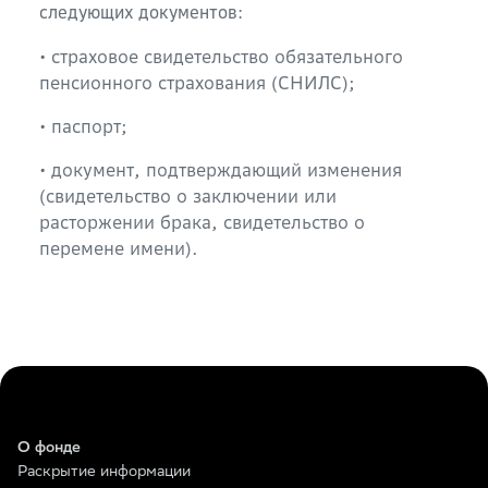
следующих документов:
• страховое свидетельство обязательного
пенсионного страхования (СНИЛС);
• паспорт;
• документ, подтверждающий изменения
(свидетельство о заключении или
расторжении брака, свидетельство о
перемене имени).
О фонде
Раскрытие информации