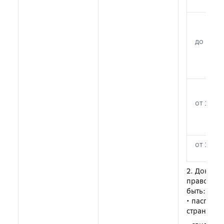
до 14 ле
от 14 до
от 18 ле
2. Докуме
правопрее
быть:
• паспорт
страницы) 