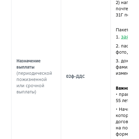
2) направ
почте (115
31Г получ
Пакет док
заявле
1.
2. паспор
фото, про
3. докуме
Назначение
фамилии, 
выплаты
(периодической
изменения
02ф-ДДС
пожизненной
или срочной
Важно!
выплаты)
• право н
55 лет, му
• Начиная 
котором у
договору 
на получе
формиров