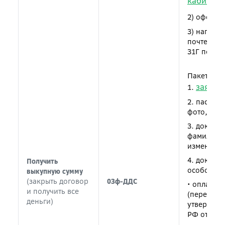
кабинете
2) оформи
3) направ
почте (115
31Г получ
Пакет док
заявле
1.
2. паспор
фото, про
3. докуме
фамилии, 
изменения
4. докуме
Получить
особой жи
выкупную сумму
(закрыть договор
03ф-ДДС
• оплата 
и получить все
(перечень
деньги)
утвержден
РФ от 29.1