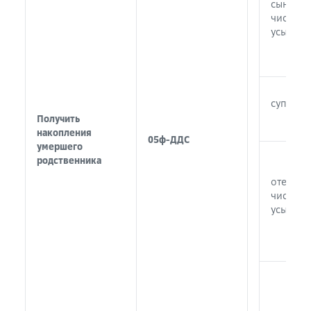
сын, доч
числе
усынов
супруг, 
Получить
накопления
05ф-ДДС
умершего
родственника
отец, ма
числе
усынови