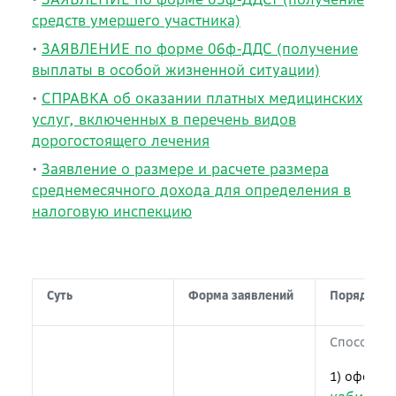
средств умершего участника)
•
ЗАЯВЛЕНИЕ по форме 06ф-ДДС (получение
выплаты в особой жизненной ситуации)
•
СПРАВКА об оказании платных медицинских
услуг, включенных в перечень видов
дорогостоящего лечения
•
Заявление о размере и расчете размера
среднемесячного дохода для определения в
налоговую инспекцию
Суть
Форма заявлений
Порядок п
Способы п
1) оформи