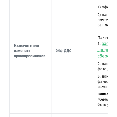
1) оформи
2) направ
почте (115
31Г получ
Пакет док
заявле
1.
Назначить или
средств 
изменить
04ф-ДДС
сбереже
правопреемников
2. паспор
фото, про
3. докуме
фамилии, 
изменения
Внимание!
подлиннос
быть удос