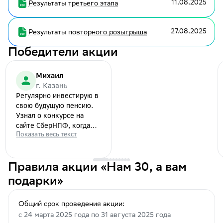
11.08.2025
Результаты третьего этапа
27.08.2025
Результаты повторного розыгрыша
Победители акции
Михаил
г. Казань
Регулярно инвестирую в
свою будущую пенсию.
Узнал о конкурсе на
сайте СберНПФ, когда
Показать весь текст
проверял данные в
своем личном кабинете.
Особо на крупные
выигрыши не надеялся,
Правила акции «Нам 30, а вам
однако вдруг оказался в
подарки»
числе победителей.
Пусть сумма небольшая,
Общий срок проведения акции:
но все равно приятно.
Желаю НПФ Сбербанка
с 24 марта 2025 года по 31 августа 2025 года