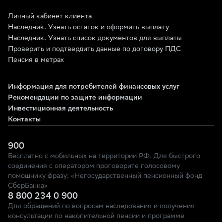
Не получается пройти автори
Личный кабинет клиента
Если проблема возникла при 
Наследник. Узнать остаток и оформить выплату
Убедитесь, что смартфон раб
Наследник. Узнать список документов для выплаты
Если вы успешно подтвердили
Проверить и подтвердить данные по договору ПДС
Если проблема возникла при 
Пенсия в метрах
Если проблема сохранилась, 
Как понять, что я зарегистри
Информация для потребителей финансовых услуг
На вашу электронную почту п
Рекомендации по защите информации
При входе в Личный кабинет
Инвестиционная деятельность
Если вы попытаетесь зарегис
Контакты
900
Бесплатно с мобильных на территории РФ. Для быстрого
соединения с оператором проговорите голосовому
помощнику фразу: «Негосударственный пенсионный фонд
СберБанка»
8 800 234 0 900
Для обращений по вопросам наследования и получения
консультации по накопительной пенсии и программе