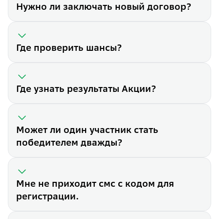
Нужно ли заключать новый договор?
Где проверить шансы?
Где узнать результаты Акции?
Что нужно для участия в Акц
Чтобы участвовать в Акции, 
Может ли один участник стать
Зарегистрироваться
в Акции
победителем дважды?
Оплачивать с 24.03.2025 по 
Как платить взносы?
Для участия в Акции оплачив
Мне не приходит смс с кодом для
Важно:
взнос должен поступит
регистрации.
Нужно ли заключать новый д
Если у вас уже есть договор
Где проверить шансы?