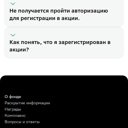
После регистрации в Акции и
Не получается пройти авторизацию
Пример расчета шансов:
для регистрации в акции.
1 000 ₽ = 1 шанс
5 000 ₽ = 5 шансов
10 000 ₽ = 10 шансов
Где узнать результаты Акции
Результаты будут размещать
Как понять, что я зарегистрирован в
акции?
Периоды Акции:
1-й период: с 24.03.2025 по 1
2-й период: с 24.03.2025 по 1
3-й период: с 24.03.2025 по 3
Размещение результатов:
1-й период: 19.05.2025
2-й период: 23.06.2025
3-й период: 11.08.2025
О фонде
Может ли один участник ста
Раскрытие информации
Да, это возможно. Важно пон
Награды
Если у вас больше одного ша
Комплаенс
Мне не приходит смс с кодом
Такое случается. Попробуйте
Вопросы и ответы
Если проблема сохранится, у