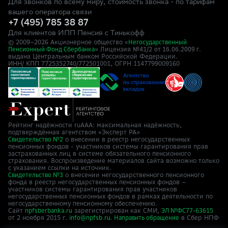
Для звонков по всему миру, стоимость звонка - по тарифам
вашего оператора связи
+7 (495) 785 38 87
Для клиентов ИПП Пенсия с Тинькофф
© 2009–
2026
Акционерное общество «
Негосударственный
» Лицензия №41/2
Пенсионный Фонд Сбербанка
от 16.06.2009 г.
выдана Центральным банком Российской Федерации.
ИНН/ КПП 7725352740/772501001, ОГРН 1147799009160
Рейтинг надёжности ruAAA: максимальная надёжность,
подтверждённая агентством «Эксперт РА»
о внесении в реестр негосударственных
Свидетельство №2
пенсионных фондов - участников системы гарантирования прав
застрахованных лиц в системе обязательного пенсионного
страхования. Воспроизведение материалов сайта возможно только
с указанием ссылки на источник.
о внесении негосударственного пенсионного
Свидетельство №3
фонда в реестр негосударственных пенсионных фондов –
участников системы гарантирования прав участников
негосударственных пенсионных фондов в рамках деятельности по
негосударственному пенсионному обеспечению.
Сайт
зарегистрирован как СМИ,
npfsberbanka.ru
ЭЛ №ФС77-63615
от 2 ноября 2015 г.
в Cбер НПФ
info@npfsb.ru.
Направить обращение