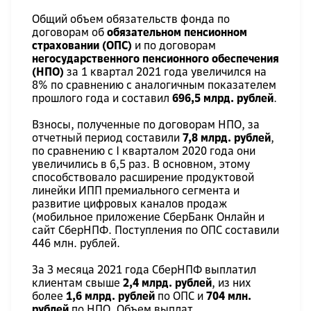
Общий объем обязательств фонда по
договорам об
обязательном пенсионном
страховании (ОПС)
и по договорам
негосударственного пенсионного обеспечения
(НПО)
за 1 квартал 2021 года увеличился на
8% по сравнению с аналогичным показателем
прошлого года и составил
696,5 млрд. рублей
.
Взносы, полученные по договорам НПО, за
отчетный период составили
7,8 млрд. рублей
,
по сравнению с I кварталом 2020 года они
увеличились в 6,5 раз. В основном, этому
способствовало расширение продуктовой
линейки ИПП премиального сегмента и
развитие цифровых каналов продаж
(мобильное приложение СберБанк Онлайн и
сайт СберНПФ. Поступления по ОПС составили
446 млн. рублей.
За 3 месяца 2021 года СберНПФ выплатил
клиентам свыше
2,4 млрд. рублей
, из них
более
1,6 млрд. рублей
по ОПС и
704 млн.
рублей
по НПО. Объем выплат