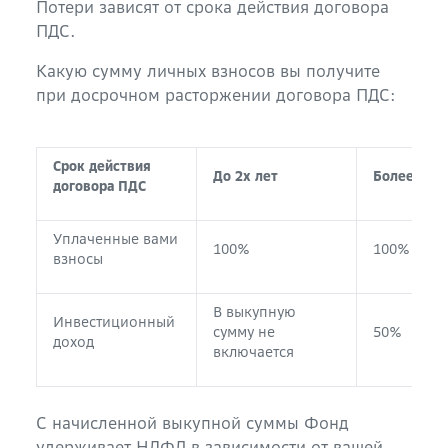
Потери зависят от срока действия договора
ПДС.
Какую сумму личных взносов вы получите
при досрочном расторжении договора ПДС:
Срок действия
До 2х лет
Более 2х л
договора ПДС
Уплаченные вами
100%
100%
взносы
В выкупную
Инвестиционный
сумму не
50%
доход
включается
С начисленной выкупной суммы Фонд
удерживает НДФЛ в зависимости от вашей