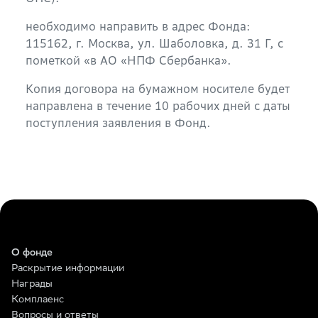
необходимо направить в адрес Фонда:
115162, г. Москва, ул. Шаболовка, д. 31 Г, с
пометкой «в АО «НПФ Сбербанка».
Копия договора на бумажном носителе будет
направлена в течение 10 рабочих дней с даты
поступления заявления в Фонд.
О фонде
Раскрытие информации
Награды
Комплаенс
Вопросы и ответы