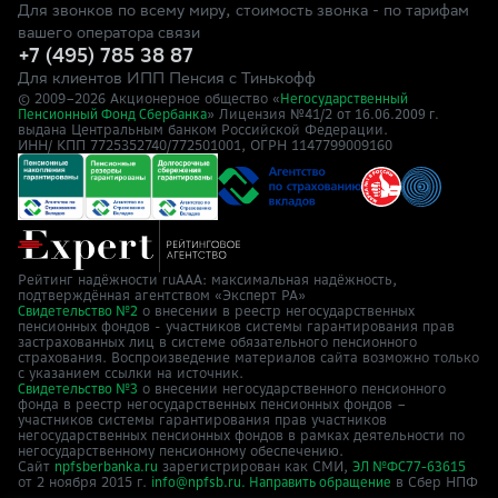
Для звонков по всему миру, стоимость звонка - по тарифам
вашего оператора связи
+7 (495) 785 38 87
Для клиентов ИПП Пенсия с Тинькофф
© 2009–
2026
Акционерное общество «
Негосударственный
» Лицензия №41/2
Пенсионный Фонд Сбербанка
от 16.06.2009 г.
выдана Центральным банком Российской Федерации.
ИНН/ КПП 7725352740/772501001, ОГРН 1147799009160
Рейтинг надёжности ruAAA: максимальная надёжность,
подтверждённая агентством «Эксперт РА»
о внесении в реестр негосударственных
Свидетельство №2
пенсионных фондов - участников системы гарантирования прав
застрахованных лиц в системе обязательного пенсионного
страхования. Воспроизведение материалов сайта возможно только
с указанием ссылки на источник.
о внесении негосударственного пенсионного
Свидетельство №3
фонда в реестр негосударственных пенсионных фондов –
участников системы гарантирования прав участников
негосударственных пенсионных фондов в рамках деятельности по
негосударственному пенсионному обеспечению.
Сайт
зарегистрирован как СМИ,
npfsberbanka.ru
ЭЛ №ФС77-63615
от 2 ноября 2015 г.
в Cбер НПФ
info@npfsb.ru.
Направить обращение