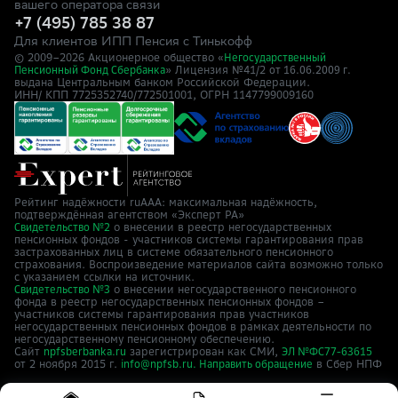
вашего оператора связи
+7 (495) 785 38 87
Для клиентов ИПП Пенсия с Тинькофф
© 2009–
2026
Акционерное общество «
Негосударственный
» Лицензия №41/2
Пенсионный Фонд Сбербанка
от 16.06.2009 г.
выдана Центральным банком Российской Федерации.
ИНН/ КПП 7725352740/772501001, ОГРН 1147799009160
Рейтинг надёжности ruAAA: максимальная надёжность,
подтверждённая агентством «Эксперт РА»
о внесении в реестр негосударственных
Свидетельство №2
пенсионных фондов - участников системы гарантирования прав
застрахованных лиц в системе обязательного пенсионного
страхования. Воспроизведение материалов сайта возможно только
с указанием ссылки на источник.
о внесении негосударственного пенсионного
Свидетельство №3
фонда в реестр негосударственных пенсионных фондов –
участников системы гарантирования прав участников
негосударственных пенсионных фондов в рамках деятельности по
негосударственному пенсионному обеспечению.
Сайт
зарегистрирован как СМИ,
npfsberbanka.ru
ЭЛ №ФС77-63615
от 2 ноября 2015 г.
в Cбер НПФ
info@npfsb.ru.
Направить обращение