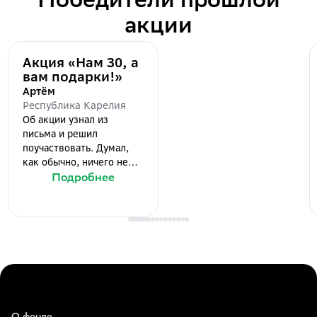
Победители прошлой
акции
Акция «Нам 30, а
вам подарки!»
Артём
Республика Карелия
Об акции узнал из
письма и решил
поучаствовать. Думал,
как обычно, ничего не
выиграю. Когда
Подробнее
завершился первый этап
и победители были
объявлены, мое имя
значилось в списке.
Выиграл 3000 рублей.
Сначала не поверил, но
после звонка в Сбер все
подтвердилось. Всем
советую попробовать,