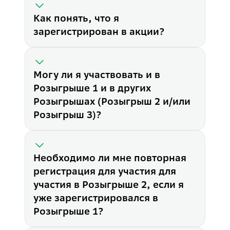
Для участия в акции оформи
Как понять, что я
Как пополнить ПДС?
Пополните программу долгос
зарегистрирован в акции?
Если у меня уже есть ПДС, н
Если у вас есть ПДС, оформл
Где проверить мои шансы?
Узнать количество шансов в
Могу ли я участвовать и в
Где узнать результаты акции
Розыгрыше 1 и в других
Результаты акции вы можете 
Когда я получу свой приз?
Розыгрышах (Розыгрыш 2 и/или
Фонд заинтересован в том, ч
Розыгрыш 3)?
Может ли один участник ста
Да, один участник может ста
Что делать, если не получае
У вас есть два способа для 
Как понять, что я зарегистри
Необходимо ли мне повторная
Вы получите письмо участник
регистрация для участия для
Могу ли я участвовать и в Р
участия в Розыгрыше 2, если я
Да, для участия в Розыгрыша
Необходимо ли мне повторная
уже зарегистрировался в
Нет, повторная регистрация 
Розыгрыше 1?
У меня не получается загруз
Проверьте формат и объем з