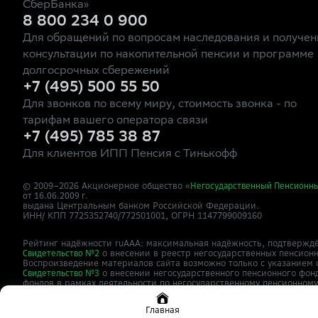
СберБанка»
8 800 234 0 900
Для обращений по вопросам наследования и получен
консультации по накопительной пенсии и программе
долгосрочных сбережений
+7 (495) 500 55 50
Для звонков по всему миру, стоимость звонка - по
тарифам вашего оператора связи
+7 (495) 785 38 87
Для клиентов ИПП Пенсия с Тинькофф
© 2009–
2026
Акционерное общество «
Негосударственный Пенсионн
от 16.06.2009 г.
выдана Центральным банком Российской Федерации.
ИНН/ КПП 7725352740/772501001, ОГРН 1147799009160
Рейтинг надёжности ruAAA: максимальная надёжность, подтверждё
о внесении в реестр негосударственных пенсион
Свидетельство №2
Воспроизведение материалов сайта возможно только с указанием 
о внесении негосударственного пенсионного фон
Свидетельство №3
фондов в рамках деятельности по негосударственному пенсионном
Сайт
зарегистрирован как СМИ,
о
npfsberbanka.ru
ЭЛ №ФС77-63615
Главная