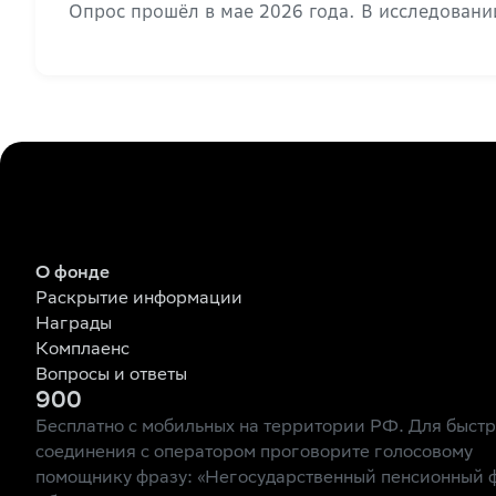
Опрос прошёл в мае 2026 года. В исследовании
О фонде
Раскрытие информации
Награды
Комплаенс
Вопросы и ответы
900
Бесплатно с мобильных на территории РФ. Для быст
соединения с оператором проговорите голосовому
помощнику фразу: «Негосударственный пенсионный 