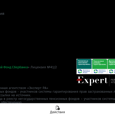
ия
» Лицензия №41/2
ый Фонд Сбербанка
нная агентством «Эксперт РА»
ных фондов - участников системы гарантирования прав застрахованных л
ссылки на источник.
да в реестр негосударственных пенсионных фондов – участников систем
у обеспечению.
т 2 ноября 2015 г.
в Cбер НПФ
info@npfsb.ru.
Направить обращение
Действия