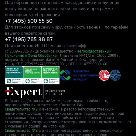
Для обращений по вопросам наследования и получения
консультации по накопительной пенсии и программе
долгосрочных сбережений
+7 (495) 500 55 50
Для звонков по всему миру, стоимость звонка - по тарифам
вашего оператора связи
+7 (495) 785 38 87
Для клиентов ИПП Пенсия с Тинькофф
© 2009–
2026
Акционерное общество «
Негосударственный
» Лицензия №41/2
Пенсионный Фонд Сбербанка
от 16.06.2009 г.
выдана Центральным банком Российской Федерации.
ИНН/ КПП 7725352740/772501001, ОГРН 1147799009160
Рейтинг надёжности ruAAA: максимальная надёжность,
подтверждённая агентством «Эксперт РА»
о внесении в реестр негосударственных
Свидетельство №2
пенсионных фондов - участников системы гарантирования прав
застрахованных лиц в системе обязательного пенсионного
страхования. Воспроизведение материалов сайта возможно только
с указанием ссылки на источник.
о внесении негосударственного пенсионного
Свидетельство №3
фонда в реестр негосударственных пенсионных фондов –