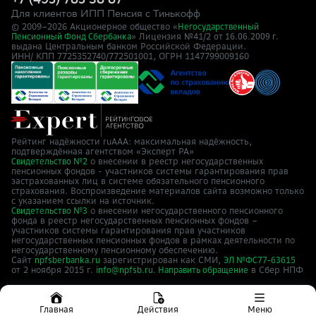
+7 (495) 785 38 87
Для клиентов ИПП Пенсия с Тинькофф
© 2009–
2026
Акционерное общество «
Негосударственный
» Лицензия №41/2
Пенсионный Фонд Сбербанка
от 16.06.2009 г.
выдана Центральным банком Российской Федерации.
ИНН/ КПП 7725352740/772501001, ОГРН 1147799009160
Рейтинг надёжности ruAAA: максимальная надёжность,
подтверждённая агентством «Эксперт РА»
о внесении в реестр негосударственных
Свидетельство №2
пенсионных фондов - участников системы гарантирования прав
застрахованных лиц в системе обязательного пенсионного
страхования. Воспроизведение материалов сайта возможно только
с указанием ссылки на источник.
о внесении негосударственного пенсионного
Свидетельство №3
фонда в реестр негосударственных пенсионных фондов –
участников системы гарантирования прав участников
негосударственных пенсионных фондов в рамках деятельности по
негосударственному пенсионному обеспечению.
Сайт
зарегистрирован как СМИ,
npfsberbanka.ru
ЭЛ №ФС77-63615
от 2 ноября 2015 г.
в Cбер НПФ
info@npfsb.ru.
Направить обращение
Главная
Действия
Меню