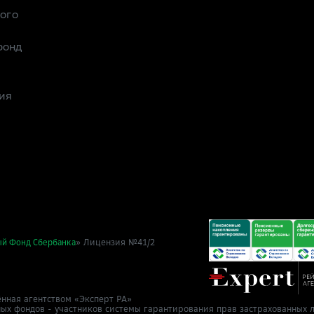
рого
фонд
ия
» Лицензия №41/2
ый Фонд Сбербанка
нная агентством «Эксперт РА»
ных фондов - участников системы гарантирования прав застрахованных л