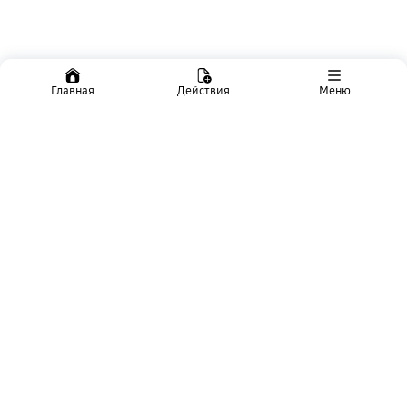
Главная
Действия
Меню
О фонде
Раскрытие информации
Награды
Комплаенс
Вопросы и ответы
Личный кабинет клиента
Наследник. Узнать остаток и оформить выплату
Наследник. Узнать список документов для выплаты
Проверить и подтвердить данные по договору ПДС
Пенсия в метрах