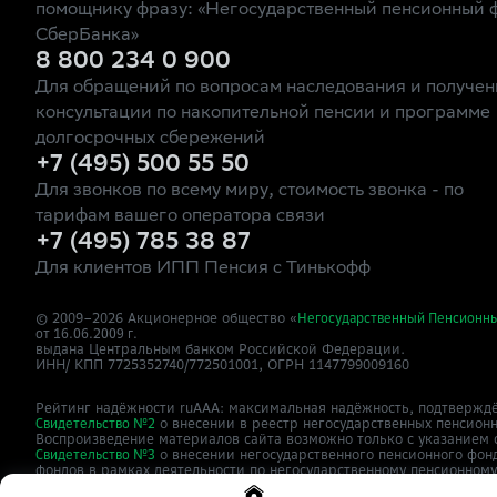
помощнику фразу: «Негосударственный пенсионный 
СберБанка»
8 800 234 0 900
Для обращений по вопросам наследования и получен
консультации по накопительной пенсии и программе
долгосрочных сбережений
+7 (495) 500 55 50
Для звонков по всему миру, стоимость звонка - по
тарифам вашего оператора связи
+7 (495) 785 38 87
Для клиентов ИПП Пенсия с Тинькофф
© 2009–
2026
Акционерное общество «
Негосударственный Пенсионн
от 16.06.2009 г.
выдана Центральным банком Российской Федерации.
ИНН/ КПП 7725352740/772501001, ОГРН 1147799009160
Рейтинг надёжности ruAAA: максимальная надёжность, подтверждё
о внесении в реестр негосударственных пенсион
Свидетельство №2
Воспроизведение материалов сайта возможно только с указанием 
о внесении негосударственного пенсионного фон
Свидетельство №3
фондов в рамках деятельности по негосударственному пенсионном
Сайт
зарегистрирован как СМИ,
о
npfsberbanka.ru
ЭЛ №ФС77-63615