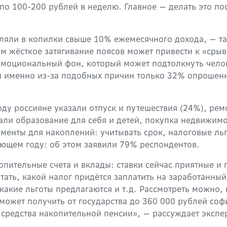
по 100-200 рублей в неделю. Главное — делать это п
.
вляли в копилки свыше 10% ежемесячного дохода, — т
м жёсткое затягивание поясов может привести к «срыв
эмоциональный фон, который может подтолкнуть челов
 именно из-за подобных причин только 32% опрошен
ду россияне указали отпуск и путешествия (24%), рем
али образование для себя и детей, покупка недвижим
менты для накоплений: учитывать срок, налоговые льг
дующем году: об этом заявили 79% респондентов.
ительные счета и вклады: ставки сейчас приятные и п
тать, какой налог придётся заплатить на заработанны
какие льготы предлагаются и т.д. Рассмотреть можно
 может получить от государства до 360 000 рублей со
 средства накопительной пенсии», — рассуждает экспе