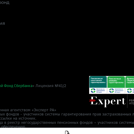
фонд
ия
» Лицензия №41/2
ый Фонд Сбербанка
нная агентством «Эксперт РА»
ных фондов - участников системы гарантирования прав застрахованных л
ссылки на источник.
да в реестр негосударственных пенсионных фондов – участников систем
у обеспечению.
т 2 ноября 2015 г.
в Cбер НПФ
info@npfsb.ru.
Направить обращение