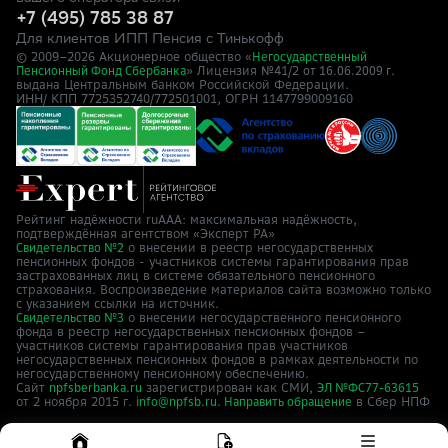
+7 (495) 785 38 87
Для клиентов ИПП Пенсия с Тинькофф
© 2009–
2026
Акционерное общество «
Негосударственный
» Лицензия №41/2
Пенсионный Фонд Сбербанка
от 16.06.2009 г.
выдана Центральным банком Российской Федерации.
ИНН/ КПП 7725352740/772501001, ОГРН 1147799009160
Рейтинг надёжности ruAAA: максимальная надёжность,
подтверждённая агентством «Эксперт РА»
о внесении в реестр негосударственных
Свидетельство №2
пенсионных фондов - участников системы гарантирования прав
застрахованных лиц в системе обязательного пенсионного
страхования. Воспроизведение материалов сайта возможно только
с указанием ссылки на источник.
о внесении негосударственного пенсионного
Свидетельство №3
фонда в реестр негосударственных пенсионных фондов –
участников системы гарантирования прав участников
негосударственных пенсионных фондов в рамках деятельности по
негосударственному пенсионному обеспечению.
Сайт
зарегистрирован как СМИ,
npfsberbanka.ru
ЭЛ №ФС77-63615
от 2 ноября 2015 г.
в Cбер НПФ
info@npfsb.ru.
Направить обращение