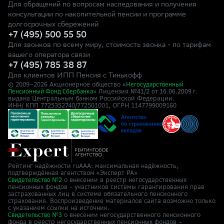
Для обращений по вопросам наследования и получения
консультации по накопительной пенсии и программе
долгосрочных сбережений
+7 (495) 500 55 50
Для звонков по всему миру, стоимость звонка - по тарифам
вашего оператора связи
+7 (495) 785 38 87
Для клиентов ИПП Пенсия с Тинькофф
© 2009–
2026
Акционерное общество «
Негосударственный
» Лицензия №41/2
Пенсионный Фонд Сбербанка
от 16.06.2009 г.
выдана Центральным банком Российской Федерации.
ИНН/ КПП 7725352740/772501001, ОГРН 1147799009160
Рейтинг надёжности ruAAA: максимальная надёжность,
подтверждённая агентством «Эксперт РА»
о внесении в реестр негосударственных
Свидетельство №2
пенсионных фондов - участников системы гарантирования прав
застрахованных лиц в системе обязательного пенсионного
страхования. Воспроизведение материалов сайта возможно только
с указанием ссылки на источник.
о внесении негосударственного пенсионного
Свидетельство №3
фонда в реестр негосударственных пенсионных фондов –