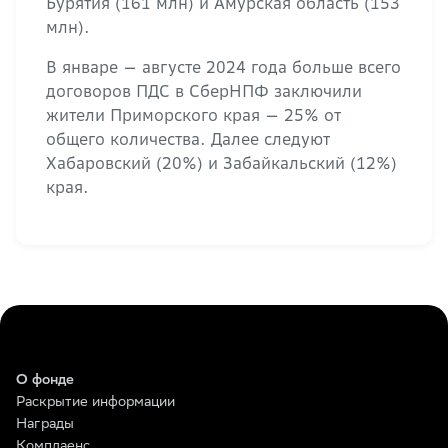
Бурятия (161 млн) и Амурская область (153
млн).
В январе — августе 2024 года больше всего
договоров ПДС в СберНПФ заключили
жители Приморского края — 25% от
общего количества. Далее следуют
Хабаровский (20%) и Забайкальский (12%)
края.
О фонде
Раскрытие информации
Награды
Комплаенс