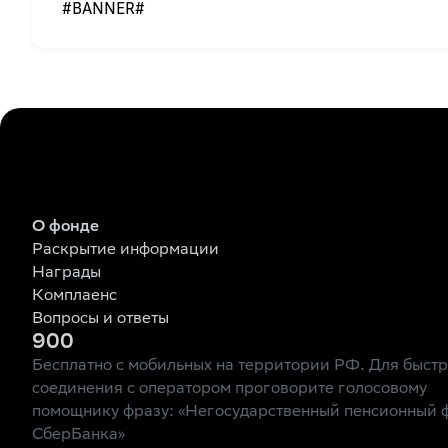
#BANNER#
О фонде
Раскрытие информации
Награды
Комплаенс
Вопросы и ответы
900
Бесплатно с мобильных на территории РФ. Для быст
соединения с оператором проговорите голосовому
помощнику фразу: «Негосударственный пенсионный 
СберБанка»