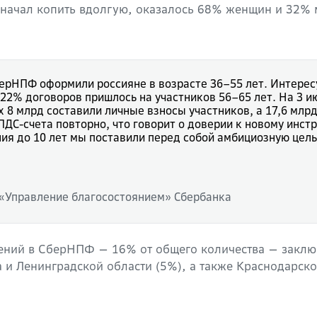
о начал копить вдолгую, оказалось 68% женщин и 32%
ерНПФ оформили россияне в возрасте 36–55 лет. Интерес
22% договоров пришлось на участников 56–65 лет.
На 3 и
х 8 млрд составили личные взносы участников, а 17,6 млр
ДС-счета повторно, что говорит о доверии к новому инстр
я до 10 лет мы поставили перед собой амбициозную цель:
 «Управление благосостоянием» Сбербанка
ений в СберНПФ — 16% от общего количества — заклю
а и Ленинградской области (5%), а также Краснодарск