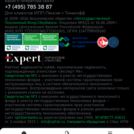
вашего оператора связи
+7 (495) 785 38 87
Для клиентов ИПП Пенсия с Тинькофф
© 2009–
2026
Акционерное общество «
Негосударственный
» Лицензия №41/2
Пенсионный Фонд Сбербанка
от 16.06.2009 г.
выдана Центральным банком Российской Федерации.
ИНН/ КПП 7725352740/772501001, ОГРН 1147799009160
Рейтинг надёжности ruAAA: максимальная надёжность,
подтверждённая агентством «Эксперт РА»
о внесении в реестр негосударственных
Свидетельство №2
пенсионных фондов - участников системы гарантирования прав
застрахованных лиц в системе обязательного пенсионного
страхования. Воспроизведение материалов сайта возможно только
с указанием ссылки на источник.
о внесении негосударственного пенсионного
Свидетельство №3
фонда в реестр негосударственных пенсионных фондов –
участников системы гарантирования прав участников
негосударственных пенсионных фондов в рамках деятельности по
негосударственному пенсионному обеспечению.
Сайт
зарегистрирован как СМИ,
npfsberbanka.ru
ЭЛ №ФС77-63615
от 2 ноября 2015 г.
в Cбер НПФ
info@npfsb.ru.
Направить обращение