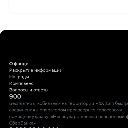
О фонде
Раскрытие информации
Награды
Комплаенс
Вопросы и ответы
900
Бесплатно с мобильных на территории РФ. Для быст
соединения с оператором проговорите голосовому
помощнику фразу: «Негосударственный пенсионный 
СберБанка»