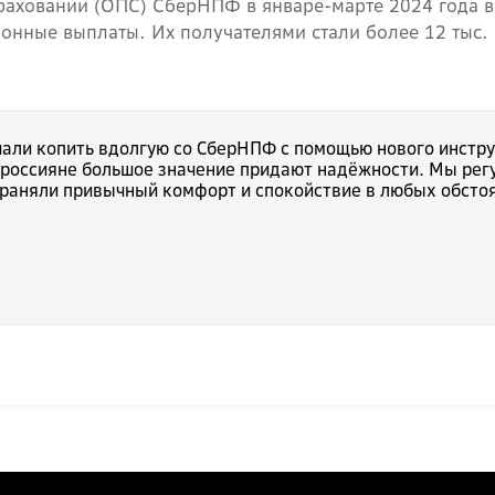
аховании (ОПС) СберНПФ в январе-марте 2024 года вы
нные выплаты. Их получателями стали более 12 тыс. 
ачали копить вдолгую со СберНПФ с помощью нового инст
е россияне большое значение придают надёжности. Мы ре
храняли привычный комфорт и спокойствие в любых обсто