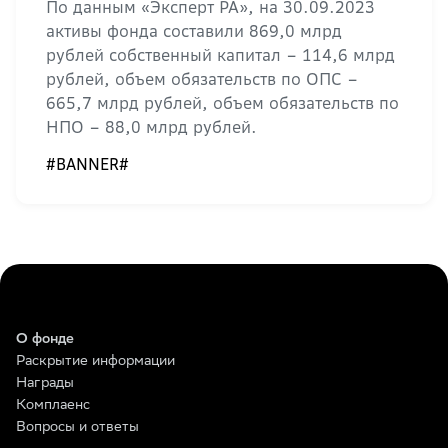
По данным «Эксперт РА», на 30.09.2023
активы фонда составили 869,0 млрд
рублей собственный капитал – 114,6 млрд
рублей, объем обязательств по ОПС –
665,7 млрд рублей, объем обязательств по
НПО – 88,0 млрд рублей.
#BANNER#
О фонде
Раскрытие информации
Награды
Комплаенс
Вопросы и ответы