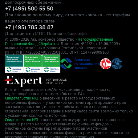
долгосрочных сбережений
+7 (495) 500 55 50
Для звонков по всему миру, стоимость звонка - по тарифам
вашего оператора связи
+7 (495) 785 38 87
Для клиентов ИПП Пенсия с Тинькофф
© 2009–
2026
Акционерное общество «
Негосударственный
» Лицензия №41/2
Пенсионный Фонд Сбербанка
от 16.06.2009 г.
выдана Центральным банком Российской Федерации.
ИНН/ КПП 7725352740/772501001, ОГРН 1147799009160
Рейтинг надёжности ruAAA: максимальная надёжность,
подтверждённая агентством «Эксперт РА»
о внесении в реестр негосударственных
Свидетельство №2
пенсионных фондов - участников системы гарантирования прав
застрахованных лиц в системе обязательного пенсионного
страхования. Воспроизведение материалов сайта возможно только
с указанием ссылки на источник.
о внесении негосударственного пенсионного
Свидетельство №3
фонда в реестр негосударственных пенсионных фондов –
участников системы гарантирования прав участников
негосударственных пенсионных фондов в рамках деятельности по
негосударственному пенсионному обеспечению.