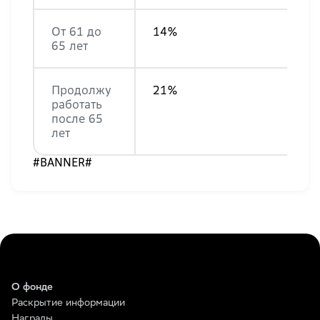
От 61 до
14%
65 лет
Продолжу
21%
работать
после 65
лет
#BANNER#
О фонде
Раскрытие информации
Награды