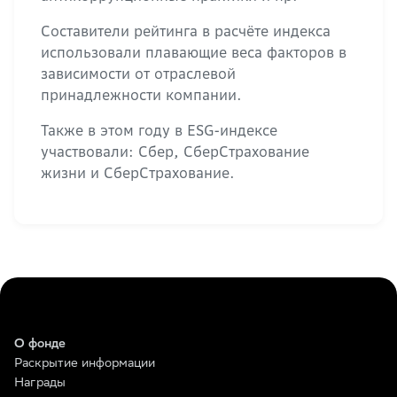
Составители рейтинга в расчёте индекса
использовали плавающие веса факторов в
зависимости от отраслевой
принадлежности компании.
Также в этом году в ESG-индексе
участвовали: Сбер, СберСтрахование
жизни и СберСтрахование.
О фонде
Раскрытие информации
Награды