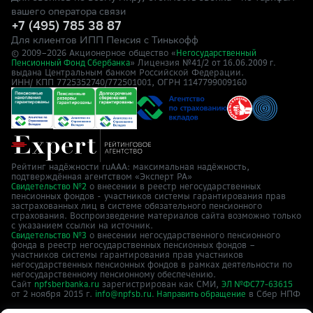
вашего оператора связи
+7 (495) 785 38 87
Для клиентов ИПП Пенсия с Тинькофф
© 2009–
2026
Акционерное общество «
Негосударственный
» Лицензия №41/2
Пенсионный Фонд Сбербанка
от 16.06.2009 г.
выдана Центральным банком Российской Федерации.
ИНН/ КПП 7725352740/772501001, ОГРН 1147799009160
Рейтинг надёжности ruAAA: максимальная надёжность,
подтверждённая агентством «Эксперт РА»
о внесении в реестр негосударственных
Свидетельство №2
пенсионных фондов - участников системы гарантирования прав
застрахованных лиц в системе обязательного пенсионного
страхования. Воспроизведение материалов сайта возможно только
с указанием ссылки на источник.
о внесении негосударственного пенсионного
Свидетельство №3
фонда в реестр негосударственных пенсионных фондов –
участников системы гарантирования прав участников
негосударственных пенсионных фондов в рамках деятельности по
негосударственному пенсионному обеспечению.
Сайт
зарегистрирован как СМИ,
npfsberbanka.ru
ЭЛ №ФС77-63615
от 2 ноября 2015 г.
в Cбер НПФ
info@npfsb.ru.
Направить обращение