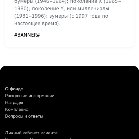
бумеры (1946–1964); поколение Х (1965–
1980); поколение Y, или миллениалы
(1981–1996); зумеры (с 1997 года по
настоящее время).
#BANNER#
О фонде
Раскрытие информации
Награды
Комплаенс
Вопросы и ответы
Личный кабинет клиента