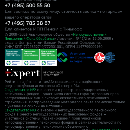
долгосрочных сбережений
+7 (495) 500 55 50
Для звонков по всему миру, стоимость звонка - по тарифам
вашего оператора связи
+7 (495) 785 38 87
Для клиентов ИПП Пенсия с Тинькофф
© 2009–
2026
Акционерное общество «
Негосударственный
» Лицензия №41/2
Пенсионный Фонд Сбербанка
от 16.06.2009 г.
выдана Центральным банком Российской Федерации.
ИНН/ КПП 7725352740/772501001, ОГРН 1147799009160
Рейтинг надёжности ruAAA: максимальная надёжность,
подтверждённая агентством «Эксперт РА»
о внесении в реестр негосударственных
Свидетельство №2
пенсионных фондов - участников системы гарантирования прав
застрахованных лиц в системе обязательного пенсионного
страхования. Воспроизведение материалов сайта возможно только
с указанием ссылки на источник.
о внесении негосударственного пенсионного
Свидетельство №3
фонда в реестр негосударственных пенсионных фондов –
участников системы гарантирования прав участников
негосударственных пенсионных фондов в рамках деятельности по
негосударственному пенсионному обеспечению.