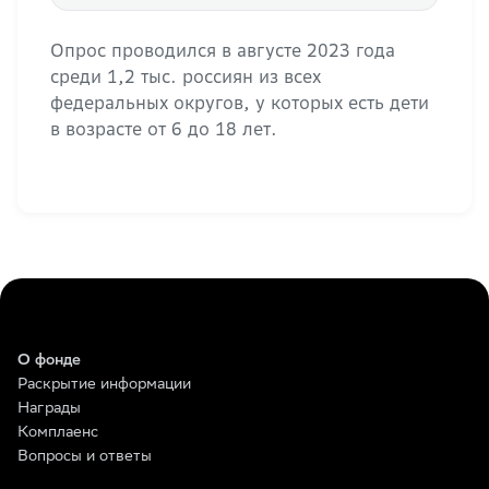
Опрос проводился в августе 2023 года
среди 1,2 тыс. россиян из всех
федеральных округов, у которых есть дети
в возрасте от 6 до 18 лет.
О фонде
Раскрытие информации
Награды
Комплаенс
Вопросы и ответы