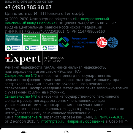
вашего оператора связи
+7 (495) 785 38 87
Для клиентов ИПП Пенсия с Тинькофф
© 2009–
2026
Акционерное общество «
Негосударственный
» Лицензия №41/2
Пенсионный Фонд Сбербанка
от 16.06.2009 г.
выдана Центральным банком Российской Федерации.
ИНН/ КПП 7725352740/772501001, ОГРН 1147799009160
Рейтинг надёжности ruAAA: максимальная надёжность,
подтверждённая агентством «Эксперт РА»
о внесении в реестр негосударственных
Свидетельство №2
пенсионных фондов - участников системы гарантирования прав
застрахованных лиц в системе обязательного пенсионного
страхования. Воспроизведение материалов сайта возможно только
с указанием ссылки на источник.
о внесении негосударственного пенсионного
Свидетельство №3
фонда в реестр негосударственных пенсионных фондов –
участников системы гарантирования прав участников
негосударственных пенсионных фондов в рамках деятельности по
негосударственному пенсионному обеспечению.
Сайт
зарегистрирован как СМИ,
npfsberbanka.ru
ЭЛ №ФС77-63615
от 2 ноября 2015 г.
в Cбер НПФ
info@npfsb.ru.
Направить обращение