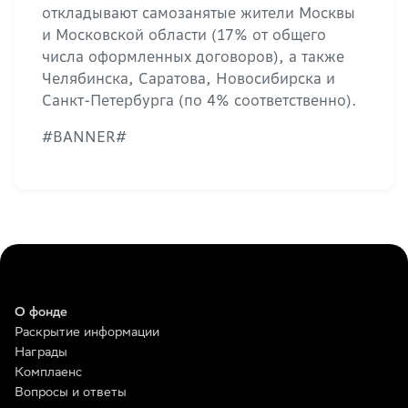
откладывают самозанятые жители Москвы
и Московской области (17% от общего
числа оформленных договоров), а также
Челябинска, Саратова, Новосибирска и
Санкт-Петербурга (по 4% соответственно).
#BANNER#
О фонде
Раскрытие информации
Награды
Комплаенс
Вопросы и ответы