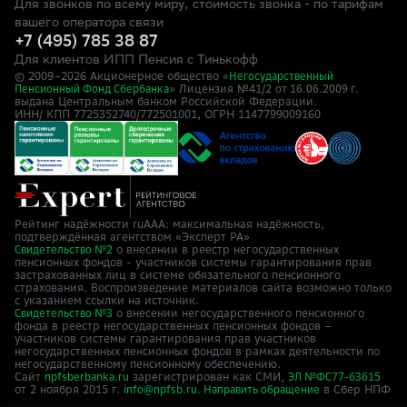
Для звонков по всему миру, стоимость звонка - по тарифам
вашего оператора связи
+7 (495) 785 38 87
Для клиентов ИПП Пенсия с Тинькофф
© 2009–
2026
Акционерное общество «
Негосударственный
» Лицензия №41/2
Пенсионный Фонд Сбербанка
от 16.06.2009 г.
выдана Центральным банком Российской Федерации.
ИНН/ КПП 7725352740/772501001, ОГРН 1147799009160
Рейтинг надёжности ruAAA: максимальная надёжность,
подтверждённая агентством «Эксперт РА»
о внесении в реестр негосударственных
Свидетельство №2
пенсионных фондов - участников системы гарантирования прав
застрахованных лиц в системе обязательного пенсионного
страхования. Воспроизведение материалов сайта возможно только
с указанием ссылки на источник.
о внесении негосударственного пенсионного
Свидетельство №3
фонда в реестр негосударственных пенсионных фондов –
участников системы гарантирования прав участников
негосударственных пенсионных фондов в рамках деятельности по
негосударственному пенсионному обеспечению.
Сайт
зарегистрирован как СМИ,
npfsberbanka.ru
ЭЛ №ФС77-63615
от 2 ноября 2015 г.
в Cбер НПФ
info@npfsb.ru.
Направить обращение