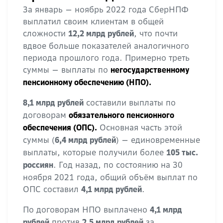
За январь — ноябрь 2022 года СберНПФ
выплатил своим клиентам в общей
сложности
, что почти
12,2 млрд рублей
вдвое больше показателей аналогичного
периода прошлого года. Примерно треть
суммы — выплаты по
негосударственному
пенсионному обеспечению (НПО).
составили выплаты по
8,1 млрд рублей
договорам
обязательного пенсионного
Основная часть этой
обеспечения (ОПС).
суммы (
) — единовременные
6,4 млрд рублей
выплаты, которые получили более
105 тыс.
. Год назад, по состоянию на 30
россиян
ноября 2021 года, общий объём выплат по
ОПС составил
.
4,1 млрд рублей
По договорам НПО выплачено
4,1 млрд
против
за
рублей
2,5 млрд рублей