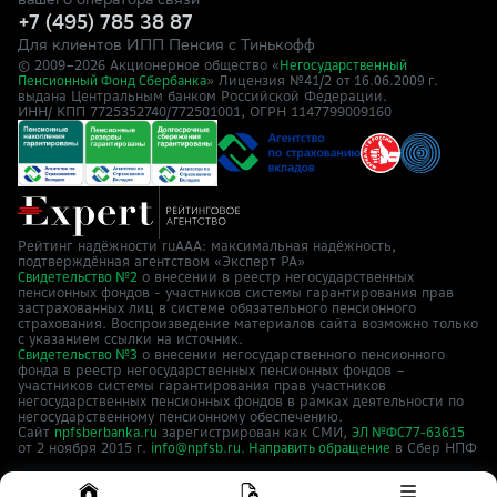
вашего оператора связи
+7 (495) 785 38 87
Для клиентов ИПП Пенсия с Тинькофф
© 2009–
2026
Акционерное общество «
Негосударственный
» Лицензия №41/2
Пенсионный Фонд Сбербанка
от 16.06.2009 г.
выдана Центральным банком Российской Федерации.
ИНН/ КПП 7725352740/772501001, ОГРН 1147799009160
Рейтинг надёжности ruAAA: максимальная надёжность,
подтверждённая агентством «Эксперт РА»
о внесении в реестр негосударственных
Свидетельство №2
пенсионных фондов - участников системы гарантирования прав
застрахованных лиц в системе обязательного пенсионного
страхования. Воспроизведение материалов сайта возможно только
с указанием ссылки на источник.
о внесении негосударственного пенсионного
Свидетельство №3
фонда в реестр негосударственных пенсионных фондов –
участников системы гарантирования прав участников
негосударственных пенсионных фондов в рамках деятельности по
негосударственному пенсионному обеспечению.
Сайт
зарегистрирован как СМИ,
npfsberbanka.ru
ЭЛ №ФС77-63615
от 2 ноября 2015 г.
в Cбер НПФ
info@npfsb.ru.
Направить обращение