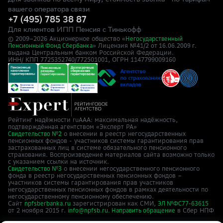
Для звонков по всему миру, стоимость звонка - по тарифам
вашего оператора связи
+7 (495) 785 38 87
Для клиентов ИПП Пенсия с Тинькофф
© 2009–
2026
Акционерное общество «
Негосударственный
» Лицензия №41/2
Пенсионный Фонд Сбербанка
от 16.06.2009 г.
выдана Центральным банком Российской Федерации.
ИНН/ КПП 7725352740/772501001, ОГРН 1147799009160
Рейтинг надёжности ruAAA: максимальная надёжность,
подтверждённая агентством «Эксперт РА»
о внесении в реестр негосударственных
Свидетельство №2
пенсионных фондов - участников системы гарантирования прав
застрахованных лиц в системе обязательного пенсионного
страхования. Воспроизведение материалов сайта возможно только
с указанием ссылки на источник.
о внесении негосударственного пенсионного
Свидетельство №3
фонда в реестр негосударственных пенсионных фондов –
участников системы гарантирования прав участников
негосударственных пенсионных фондов в рамках деятельности по
негосударственному пенсионному обеспечению.
Сайт
зарегистрирован как СМИ,
npfsberbanka.ru
ЭЛ №ФС77-63615
от 2 ноября 2015 г.
в Cбер НПФ
info@npfsb.ru.
Направить обращение