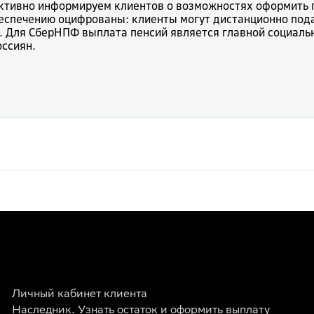
тивно информируем клиентов о возможностях оформить п
беспечению оцифрованы: клиенты могут дистанционно пода
 Для СберНПФ выплата пенсий является главной социальн
оссиян.
Личный кабинет клиента
Наследник. Узнать остаток и оформить выплату