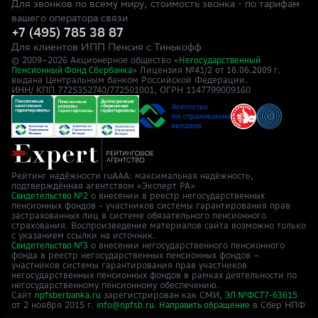
Для звонков по всему миру, стоимость звонка - по тарифам
вашего оператора связи
+7 (495) 785 38 87
Для клиентов ИПП Пенсия с Тинькофф
© 2009–
2026
Акционерное общество «
Негосударственный
» Лицензия №41/2
Пенсионный Фонд Сбербанка
от 16.06.2009 г.
выдана Центральным банком Российской Федерации.
ИНН/ КПП 7725352740/772501001, ОГРН 1147799009160
Рейтинг надёжности ruAAA: максимальная надёжность,
подтверждённая агентством «Эксперт РА»
о внесении в реестр негосударственных
Свидетельство №2
пенсионных фондов - участников системы гарантирования прав
застрахованных лиц в системе обязательного пенсионного
страхования. Воспроизведение материалов сайта возможно только
с указанием ссылки на источник.
о внесении негосударственного пенсионного
Свидетельство №3
фонда в реестр негосударственных пенсионных фондов –
участников системы гарантирования прав участников
негосударственных пенсионных фондов в рамках деятельности по
негосударственному пенсионному обеспечению.
Сайт
зарегистрирован как СМИ,
npfsberbanka.ru
ЭЛ №ФС77-63615
от 2 ноября 2015 г.
в Cбер НПФ
info@npfsb.ru.
Направить обращение