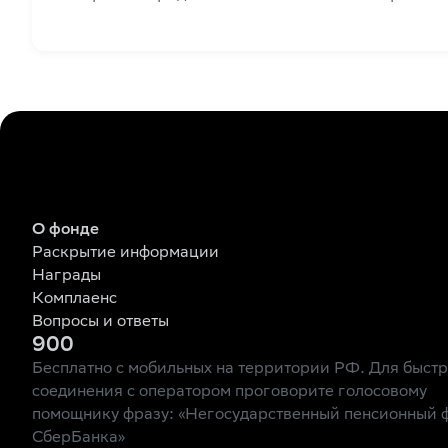
О фонде
Раскрытие информации
Награды
Комплаенс
Вопросы и ответы
900
Бесплатно с мобильных на территории РФ. Для быст
соединения с оператором проговорите голосовому
помощнику фразу: «Негосударственный пенсионный 
СберБанка»